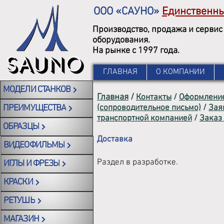
ООО «САУНО»
Единственн
Производство, продажа и сервис
оборудования.
На рынке с 1997 года.
ГЛАВНАЯ
О КОМПАНИИ
МОДЕЛИ СТАНКОВ
Главная
/
Контакты
/
Оформление
ПРЕИМУЩЕСТВА
(сопроводительное письмо)
/
Зая
транспортной компанией
/
Заказ
ОБРАЗЦЫ
Доставка
ВИДЕОФИЛЬМЫ
Раздел в разработке.
ИГЛЫ И ФРЕЗЫ
КРАСКИ
РЕТУШЬ
МАГАЗИН