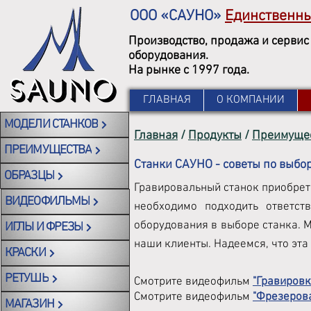
ООО «САУНО»
Единственн
Производство, продажа и сервис
оборудования.
На рынке с 1997 года.
ГЛАВНАЯ
О КОМПАНИИ
МОДЕЛИ СТАНКОВ
Главная
/
Продукты
/
Преимущес
ПРЕИМУЩЕСТВА
Станки САУНО - советы по выбо
ОБРАЗЦЫ
Гравировальный станок приобрет
ВИДЕОФИЛЬМЫ
необходимо подходить ответст
оборудования в выборе станка. 
ИГЛЫ И ФРЕЗЫ
наши клиенты. Надеемся, что эта
КРАСКИ
РЕТУШЬ
Смотрите видеофильм
"Гравировк
Смотрите видеофильм
"Фрезерова
МАГАЗИН