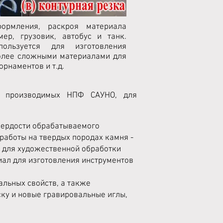
ормления, раскроя материала
ер, грузовик, автобус и танк.
ользуется для изготовления
более сложными материалами для
орнаментов и т.д.
в, производимых НПФ САУНО, для
 твердости обрабатываемого
 работы на твердых породах камня -
ы для художественной обработки
иал для изготовления инструментов
альных свойств, а также
ску и новые гравировальные иглы,