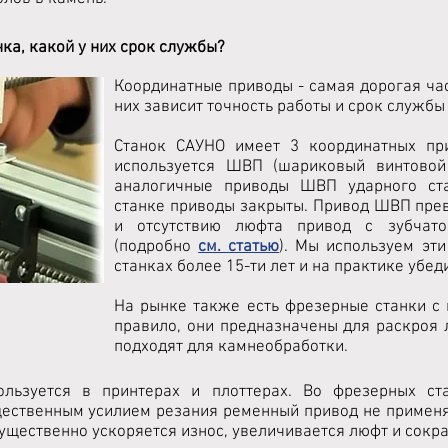
ка, какой у них срок службы?
Координатные приводы - самая дорогая час
них зависит точность работы и срок службы 
Станок САУНО имеет 3 координатных при
используется ШВП (шариковый винтовой
аналогичные приводы ШВП ударного ста
станке приводы закрыты. Привод ШВП прев
и отсутствию люфта привод с зубчат
(подробно
см. статью
). Мы используем эт
станках более 15-ти лет и на практике убед
На рынке также есть фрезерные станки с 
правило, они предназначены для раскроя 
подходят для камнеобработки.
льзуется в принтерах и плоттерах. Во фрезерных ст
щественным усилием резания ременный привод не применя
ущественно ускоряется износ, увеличивается люфт и сокр