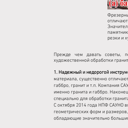
Фрезерн
отличают
Значите
памятни
резки и 
Прежде чем давать советы, п
художественной обработки гранит
1. Надежный и недорогой инструм
материала, существенно отличаютс
габбро, гранит и т.п. Компания 
именно гранита и габбро. Наконе
специально для обработки гранита
С октября 2014 года НПФ САУНО в
геометрических форм и размеров,
обладающие значительно большим