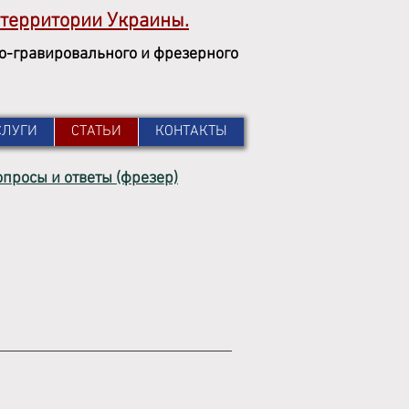
территории
Украины.
но-гравировального и фрезерного
СЛУГИ
СТАТЬИ
КОНТАКТЫ
просы и ответы (фрезер)