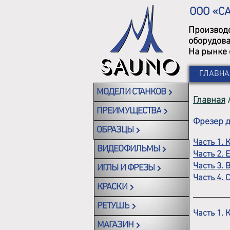
ООО «С
Производс
оборудова
На рынке 
ГЛАВНА
МОДЕЛИ СТАНКОВ
Главная
ПРЕИМУЩЕСТВА
Фрезер д
ОБРАЗЦЫ
Часть 1.
ВИДЕОФИЛЬМЫ
Часть 2. 
Часть 3.
ИГЛЫ И ФРЕЗЫ
Часть 4. 
КРАСКИ
РЕТУШЬ
Часть 1.
МАГАЗИН