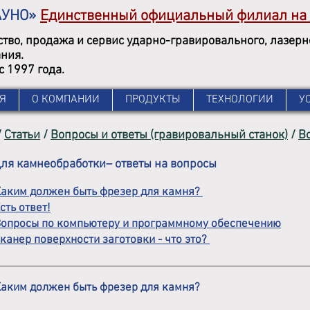
АУНО»
Единственный официальный филиал на
тво, продажа и сервис ударно-гравировального, лазер
ния.
с 1997 года.
Я
О КОМПАНИИ
ПРОДУКТЫ
ТЕХНОЛОГИИ
У
/
Статьи
/
Вопросы и ответы (гравировальный станок)
/
Во
ля камнеобработки– ответы на вопросы
 Каким должен быть фрезер для камня?
Есть ответ!
 Вопросы по компьютеру и программному обеспечению
Сканер поверхности заготовки - что это?
 Каким должен быть фрезер для камня?