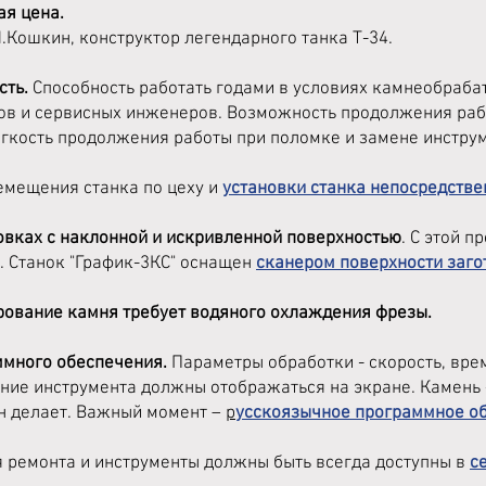
ая цена.
М.Кошкин, конструктор легендарного танка Т-34.
сть.
Способность работать годами в условиях камнеобраба
ов и сервисных инженеров. Возможность продолжения рабо
гкость продолжения работы при поломке и замене инструм
мещения станка по цеху и
установки станка непосредстве
товках с наклонной и искривленной поверхностью
. С этой п
. Станок "График-3КС" оснащен
сканером поверхности заго
ерование камня требует водяного охлаждения фрезы.
аммного обеспечения.
Параметры обработки - скорость, вре
ние инструмента должны отображаться на экране. Камень -
он делает. Важный момент –
р
усскоязычное программное о
я ремонта и инструменты должны быть всегда доступны в
с