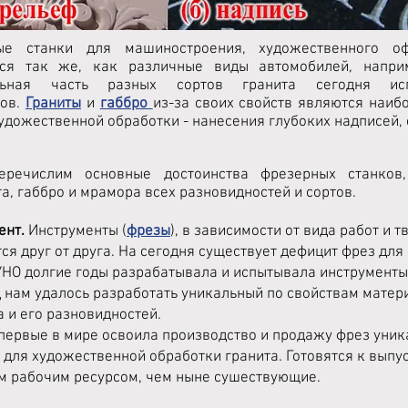
ые станки для машиностроения, художественного оф
ся так же, как различные виды автомобилей, наприм
льная часть разных сортов гранита сегодня исп
ков.
Граниты
и
габбро
из-за своих свойств являются наи
художественной обработки - нанесения глубоких надписей, 
еречислим основные достоинства фрезерных станко
а, габбро и мрамора всех разновидностей и сортов.
ент.
Инструменты (
фрезы
), в зависимости от вида работ и
я друг от друга. На сегодня существует дефицит фрез для
САУНО долгие годы разрабатывала и испытывала инструмент
ц нам удалось разработать уникальный по свойствам матер
 и его разновидностей.
первые в мире освоила производство и продажу фрез уник
 для художественной обработки гранита. Готовятся к выпу
 рабочим ресурсом, чем ныне сушествующие.