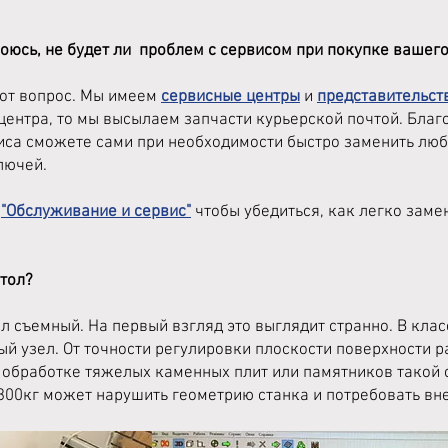
коюсь, не будет ли проблем с сервисом при покупке вашего
тот вопрос. Мы имеем
сервисные центры
и
представительст
 центра, то мы высылаем запчасти курьерской почтой. Бла
виса сможете сами при необходимости быстро заменить люб
лючей.
е
"Обслуживание и сервис"
чтобы убедиться, как легко заме
стол?
ол съемный. На первый взгляд это выглядит странно. В кл
й узел. От точности регулировки плоскости поверхности р
 обработке тяжелых каменных плит или памятников такой
300кг может нарушить геометрию станка и потребовать вн