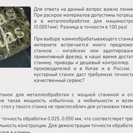
Для ответа на данный вопрос важно поним
При раскрое материалов допустимы погрешно
а в металлообработке для машиностр
(0.0001мм). Разница в точности в 100 раз!
При выборе камнеобрабатывающего станка 
интернете встречается много предлож
станков - китайских или адаптирован
примитивный фрезер, в наше время достат
станину, приводы и дешевый контроллер.
производителей и в Китае и в России.
кустарный станок даст требуемую точность
качественный сервис?
станок для металлообработки с мощной станиной и от
ня такая мощность избыточна, а мобильности и возм
 стол у такого станка не приспособлен для установки тяже
 точность обработки 0.025..0.050 мм, что соответствует т
ильность конструкции. Для демонстрации точности обработ
лов в камень.