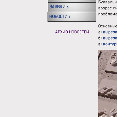
Буквальн
ЗАЯВКИ
возрос и
проблема
НОВОСТИ
Основные
АРХИВ НОВОСТЕЙ
а)
выреза
б)
выреза
в)
контур