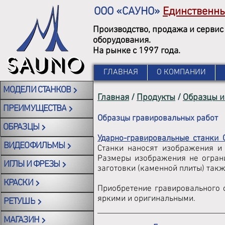
ООО «САУНО»
Единственн
Производство, продажа и сервис
оборудования.
На рынке с 1997 года.
ГЛАВНАЯ
О КОМПАНИИ
МОДЕЛИ СТАНКОВ
Главная
/
Продукты
/
Образцы и
ПРЕИМУЩЕСТВА
Образцы гравировальных работ
ОБРАЗЦЫ
Ударно-гравировальные станки 
ВИДЕОФИЛЬМЫ
Станки наносят изображения и 
Размеры изображения не огран
ИГЛЫ И ФРЕЗЫ
заготовки (каменной плиты) такж
КРАСКИ
Приобретение гравировального 
яркими и оригинальными.
РЕТУШЬ
МАГАЗИН