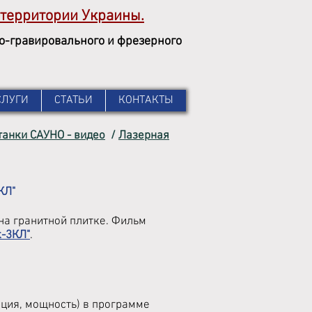
территории
Украины.
но-гравировального и фрезерного
СЛУГИ
СТАТЬИ
КОНТАКТЫ
танки САУНО - видео
/
Лазерная
КЛ"
а гранитной плитке. Фильм
к-3КЛ"
.
иция, мощность) в программе