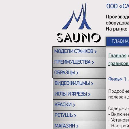
ООО «С
Производс
оборудова
На рынке 
ГЛАВНА
МОДЕЛИ СТАНКОВ
Главная
ПРЕИМУЩЕСТВА
гравиров
ОБРАЗЦЫ
Фильм 1.
ВИДЕОФИЛЬМЫ
Подробне
ИГЛЫ И ФРЕЗЫ
полезен 
КРАСКИ
Содержан
- Включе
РЕТУШЬ
- Установ
МАГАЗИН
- Настро