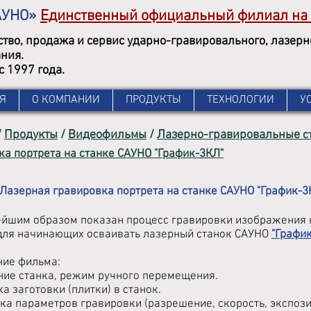
АУНО»
Единственный официальный филиал на
тво, продажа и сервис ударно-гравировального, лазер
ния.
с 1997 года.
Я
О КОМПАНИИ
ПРОДУКТЫ
ТЕХНОЛОГИИ
У
/
Продукты
/
Видеофильмы
/
Лазерно-гравировальные
с
ка портрета на станке САУНО "График-3КЛ"
 Лазерная гравировка портрета на станке САУНО "График-3
йшим образом показан процесс гравировки изображения н
для начинающих осваивать лазерный станок САУНО
"Графи
ие фильма:
ние станка, режим ручного перемещения.
ка заготовки (плитки) в станок.
йка параметров гравировки (разрешение, скорость, экспоз