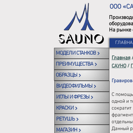
ООО «С
Производс
оборудова
На рынке 
ГЛАВНА
МОДЕЛИ СТАНКОВ
Главная
ПРЕИМУЩЕСТВА
САУНО
/
ОБРАЗЦЫ
Гравиров
ВИДЕОФИЛЬМЫ
С помощь
ИГЛЫ И ФРЕЗЫ
одной и 
КРАСКИ
сократит
фрагмент
РЕТУШЬ
отдельны
Данный р
МАГАЗИН