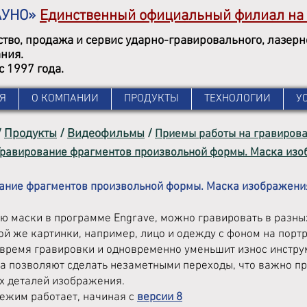
АУНО»
Единственный официальный филиал на
тво, продажа и сервис ударно-гравировального, лазер
ния.
с 1997 года.
Я
О КОМПАНИИ
ПРОДУКТЫ
ТЕХНОЛОГИИ
У
/
Продукты
/
Видеофильмы
/
Приемы работы на гравирова
Гравирование фрагментов произвольной формы. Маска изо
ание фрагментов произвольной формы. Маска изображени
ю маски в программе Engrave, можно гравировать в разн
той же картинки, например, лицо и одежду с фоном на порт
 время гравировки и одновременно уменьшит износ инстру
а позволяют сделать незаметными переходы, что важно пр
х деталей изображения.
ежим работает, начиная с
версии 8