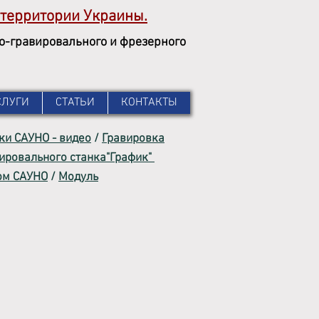
территории
Украины.
но-гравировального и фрезерного
СЛУГИ
СТАТЬИ
КОНТАКТЫ
ки САУНО - видео
/
Гравировка
вировального
станка"График"
ком САУНО
/
Модуль