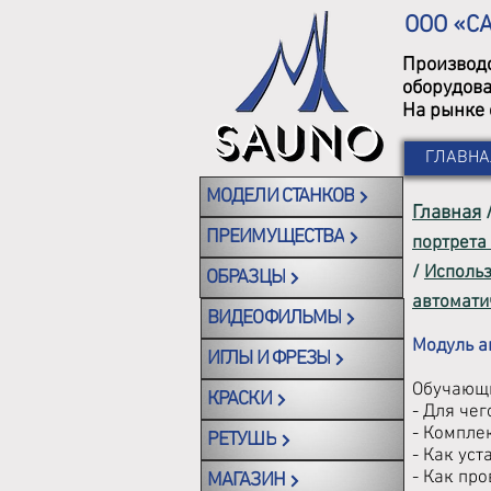
ООО «С
Производс
оборудова
На рынке 
ГЛАВНА
МОДЕЛИ СТАНКОВ
Главная
ПРЕИМУЩЕСТВА
портрета
/
Использ
ОБРАЗЦЫ
автомати
ВИДЕОФИЛЬМЫ
Модуль а
ИГЛЫ И ФРЕЗЫ
Обучающи
КРАСКИ
- Для че
- Компле
РЕТУШЬ
- Как уст
- Как про
МАГАЗИН