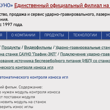
АУНО»
Единственный официальный филиал на
тво, продажа и сервис ударно-гравировального, лазер
ния.
с 1997 года.
Я
О КОМПАНИИ
ПРОДУКТЫ
ТЕХНОЛОГИИ
У
/
Продукты
/
Видеофильмы
/
Ударно-гравировальные стан
 на станке САУНО "График-3КП"
/
Подключение ударно-гра
ование источника бесперебойного питания (ИБП) со стан
ческого контроля износа игл
втоматического контроля износа игл
й фильм. Содержание:
го нужен модуль контроля износа
кт поставки модуля
ановить модуль на станок
верить износ иглы