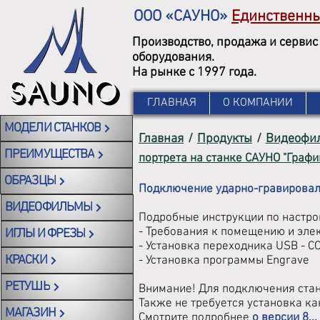
ООО «САУНО»
Единственн
Производство, продажа и сервис
оборудования.
На рынке с 1997 года.
ГЛАВНАЯ
О КОМПАНИИ
МОДЕЛИ СТАНКОВ
Главная
/
Продукты
/
Видеофи
ПРЕИМУЩЕСТВА
портрета на станке САУНО "Графи
ОБРАЗЦЫ
Подключение ударно-гравироваль
ВИДЕОФИЛЬМЫ
Подробные инструкции по настро
- Требования к помещению и эле
ИГЛЫ И ФРЕЗЫ
- Установка переходника USB - COM
КРАСКИ
- Установка программы Engrave
РЕТУШЬ
Внимание! Для подключения стан
Также не требуется установка ка
МАГАЗИН
Смотрите подробнее
о версии 8...